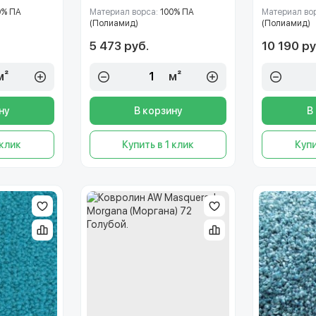
0% ПА
Материал ворса:
100% ПА
Материал во
(Полиамид)
(Полиамид)
5 473 руб.
10 190 ру
м²
м²
ну
В корзину
В
 клик
Купить в 1 клик
Купи