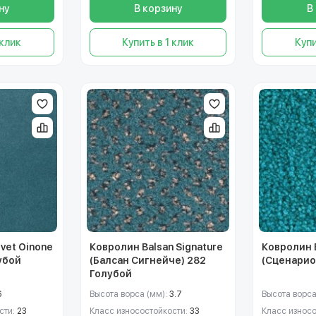
ну
В корзину
В
 клик
Купить в 1 клик
Купи
vet Oinone
Ковролин Balsan Signature
Ковролин B
убой
(Балсан Сигнейче) 282
(Сценарио
Голубой
6
Высота ворса (мм):
3.7
Высота ворса
сти:
23
Класс износостойкости:
33
Класс износ