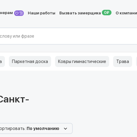
йнерам
Наши работы
Вызвать замерщика
О компан
а
Паркетная доска
Ковры гимнастические
Трава
Санкт-
ортировать:
По умолчанию