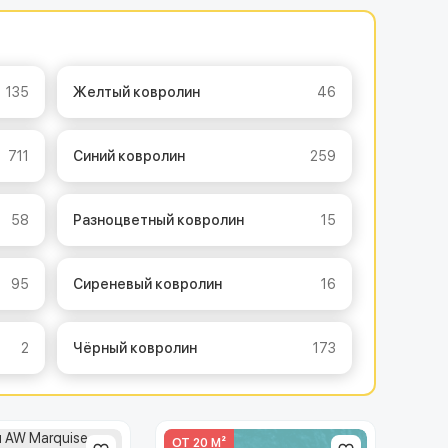
135
Желтый ковролин
46
711
Синий ковролин
259
58
Разноцветный ковролин
15
95
Сиреневый ковролин
16
2
Чёрный ковролин
173
ОТ 20 М²