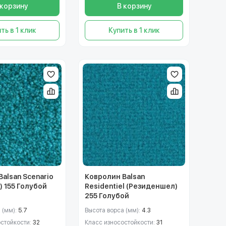
 корзину
В корзину
ть в 1 клик
Купить в 1 клик
alsan Scenario
Ковролин Balsan
) 155 Голубой
Residentiel (Резиденшел)
255 Голубой
 (мм):
5.7
Высота ворса (мм):
4.3
остойкости:
32
Класс износостойкости:
31