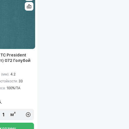
TC President
т) 072 Голубой
 (мм):
4.2
остойкости:
33
рса:
100% ПА
.
м²
 корзину