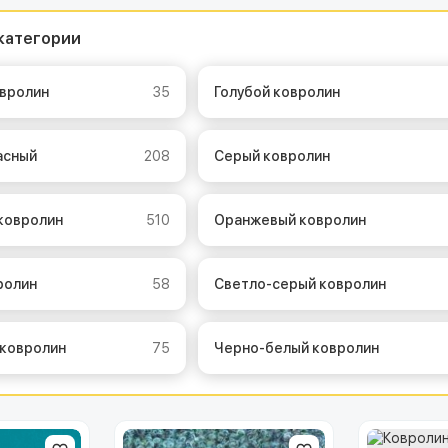
категории
овролин
35
Голубой ковролин
асный
208
Серый ковролин
 ковролин
510
Оранжевый ковролин
ролин
58
Светло-серый ковролин
 ковролин
75
Черно-белый ковролин