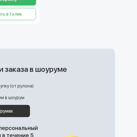
ть в 1 клик
и заказа в шоуруме
упку (от рулона)
ции в шоурум
урумах
 персональный
в течение 5