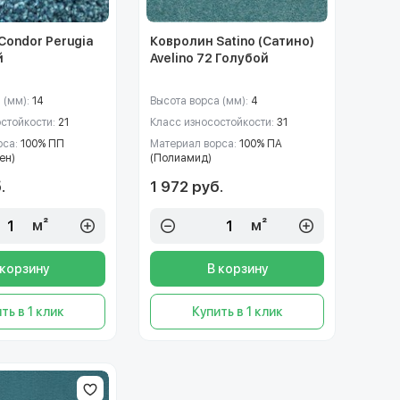
Condor Perugia
Ковролин Satino (Сатино)
й
Avelino 72 Голубой
 (мм):
14
Высота ворса (мм):
4
остойкости:
21
Класс износостойкости:
31
рса:
100% ПП
Материал ворса:
100% ПА
ен)
(Полиамид)
.
1 972 руб.
м²
м²
 корзину
В корзину
ть в 1 клик
Купить в 1 клик