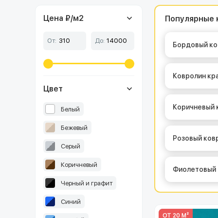
Цена ₽/м
2
Популярные 
От:
До:
Бордовый к
Ковролин кр
Цвет
Коричневый
Белый
Бежевый
Розовый ков
Серый
Коричневый
Фиолетовый
Черный и графит
Синий
ОТ 20 М²