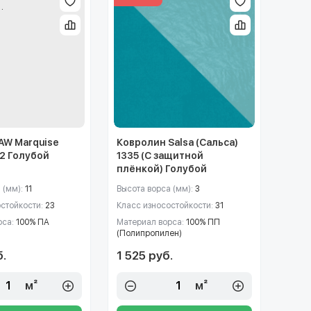
AW Marquise
Ковролин Salsa (Сальса)
72 Голубой
1335 (C защитной
плёнкой) Голубой
 (мм):
11
Высота ворса (мм):
3
остойкости:
23
Класс износостойкости:
31
рса:
100% ПА
Материал ворса:
100% ПП
(Полипропилен)
б.
1 525 руб.
м²
м²