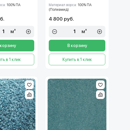
рса:
100% ПА
Материал ворса:
100% ПА
(Полиамид)
б.
4 800 руб.
м²
м²
 корзину
В корзину
ть в 1 клик
Купить в 1 клик