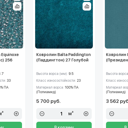
 Equinoxe
Ковролин Balta Paddington
Ковролин I
с) 256
(Паддингтон) 27 Голубой
(Президен
3.7
Высота ворса (мм):
9.5
Высота ворса
сти:
33
Класс износостойкости:
23
Класс износ
0% ПА
Материал ворса:
100% ПА
Материал во
(Полиамид)
(Полиамид)
5 700 руб.
3 562 руб
м²
м²
ну
В корзину
В