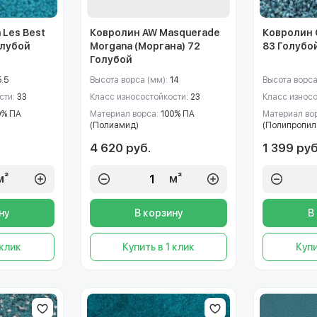
 Les Best
Ковролин AW Masquerade
Ковролин 
олубой
Morgana (Моргана) 72
83 Голубо
Голубой
5.5
Высота ворса (мм):
14
Высота ворса
сти:
33
Класс износостойкости:
23
Класс износ
0% ПА
Материал ворса:
100% ПА
Материал во
(Полиамид)
(Полипропил
4 620 руб.
1 399 руб
м²
м²
ну
В корзину
В
 клик
Купить в 1 клик
Купи