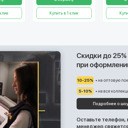
 клик
Купить в 1 клик
Купи
Скидки до 25%
при оформлени
10-25%
• на оптовую пок
5-10%
• на все коллек
Подробнее о шо
Оставьте телефон,
менеджер свяжется 