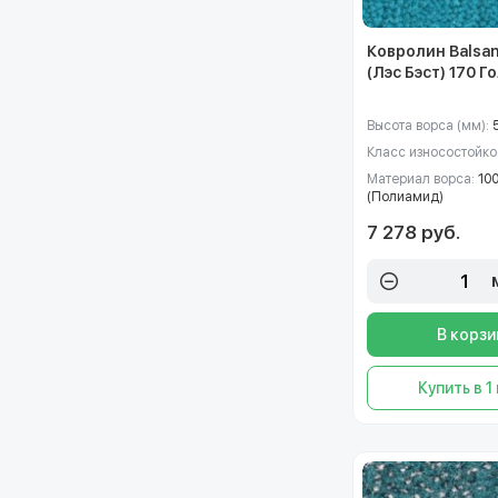
Ковролин Balsan
(Лэс Бэст) 170 Г
Высота ворса (мм):
Класс износостойко
Материал ворса:
10
(Полиамид)
7 278 руб.
В корзи
Купить в 1