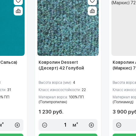
(Сальса)
Ковролин Dessert
Ковролин 
(Десерт) 42 Голубой
(Маркис) 
3
Высота ворса (мм):
4
Высота ворса
сти:
31
Класс износостойкости:
22
Класс износ
0% ПП
Материал ворса:
100% ПП
Материал во
(Полипропилен)
(Полиамид)
1 230 руб.
3 900 ру
м²
м²