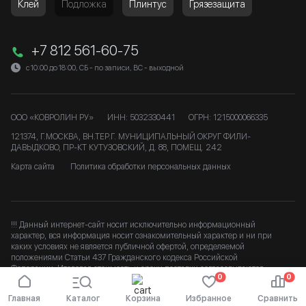
Клей
Подложка
Плинтус
Грязезащита
+7 812 561-60-75
с 10:00 до 18:00, СБ - по записи, ВС - выходной
ООО «КОВРОЛИН РУ»
ИНН: 5032330441
ОГРН: 1215000066335
121374, Г.МОСКВА, ВН.ТЕР.Г. МУНИЦИПАЛЬНЫЙ ОКРУГ ФИЛИ-
ДАВЫДКОВО, ПР-КТ КУТУЗОВСКИЙ, Д. 88, ПОМЕЩ. 242
Карта сайта
Политика обработки персональных данных
!!! Данный интернет-сайт носит исключительно информационный
характер, вся информация носит ознакомительный характер и ни при
каких условиях не является публичной офертой, определяемой
положениями Статьи 437 Гражданского кодекса Российской
Федерации. Итоговая стоимость и сроки доставки согласовываются
0
0
после подтверждения заказа. b
Главная
Каталог
Корзина
Избранное
Сравнить