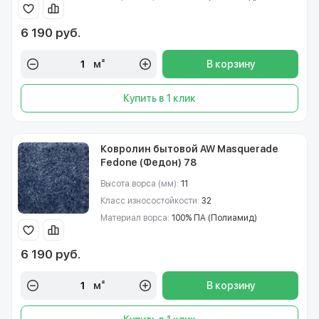
6 190 руб.
м²
В корзину
Купить в 1 клик
Ковролин бытовой AW Masquerade
Fedone (Федон) 78
Высота ворса (мм):
11
Класс износостойкости:
32
Материал ворса:
100% ПА (Полиамид)
6 190 руб.
м²
В корзину