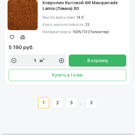
Ковролин бытовой AW Masquerade
Lamia (Ламиа) 80
Высота ворса (мм):
14.5
Класс износостойкости:
23
Материал ворса:
100% ПЭ (Полиэстер)
5 190 руб.
м²
В корзину
Купить в 1 клик
1
2
3
...
3