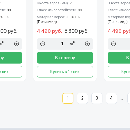
7
Высота ворса (мм):
7
Высота ворса
сти:
33
Класс износостойкости:
33
Класс износ
0% ПА
Материал ворса:
100% ПА
Материал во
(Полиамид)
(Полиамид)
300 руб.
5 300 руб.
4 490 руб.
4 490 ру
м²
м²
ну
В корзину
В
 клик
Купить в 1 клик
Купи
1
2
3
4
...