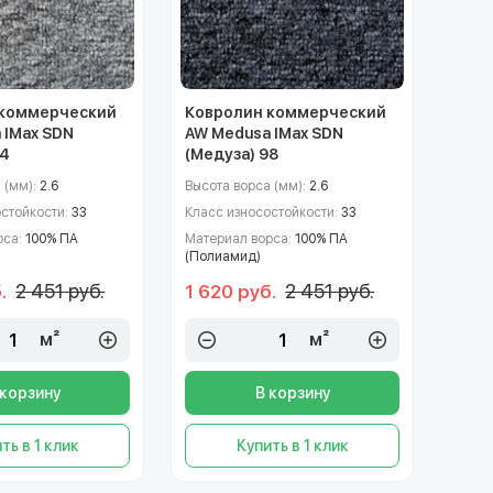
 коммерческий
Ковролин коммерческий
 IMax SDN
AW Medusa IMax SDN
94
(Медуза) 98
 (мм):
2.6
Высота ворса (мм):
2.6
остойкости:
33
Класс износостойкости:
33
рса:
100% ПА
Материал ворса:
100% ПА
(Полиамид)
2 451 руб.
2 451 руб.
.
1 620 руб.
м²
м²
 корзину
В корзину
ть в 1 клик
Купить в 1 клик