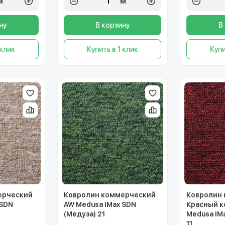
м²
м²
ну
В корзину
В
 клик
Купить в 1 клик
Купи
ерческий
Ковролин коммерческий
Ковролин
 SDN
AW Medusa IMax SDN
Красный к
(Медуза) 21
Medusa IM
11