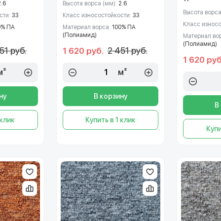
2.6
Высота ворса (мм):
2.6
Высота ворса
сти:
33
Класс износостойкости:
33
Класс износ
0% ПА
Материал ворса:
100% ПА
(Полиамид)
Материал во
(Полиамид)
51 руб.
2 451 руб.
1 620 руб.
1 620 руб
м²
м²
ну
В корзину
В
 клик
Купить в 1 клик
Купи