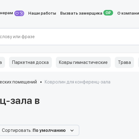
йнерам
Наши работы
Вызвать замерщика
О компан
а
Паркетная доска
Ковры гимнастические
Трава
еских помещений
Ковролин для конференц-зала
ц-зала в
Сортировать:
По умолчанию