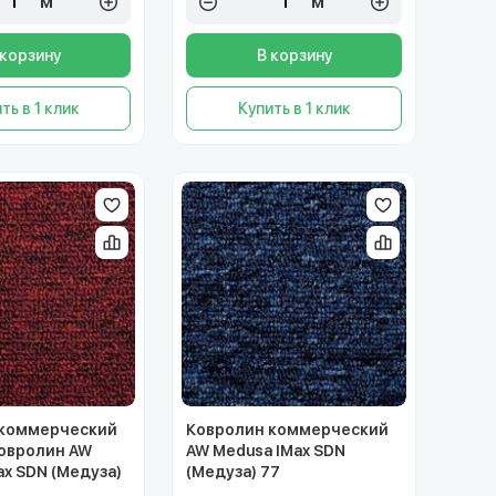
м²
м²
 корзину
В корзину
ть в 1 клик
Купить в 1 клик
 коммерческий
Ковролин коммерческий
овролин AW
AW Medusa IMax SDN
ax SDN (Медуза)
(Медуза) 77