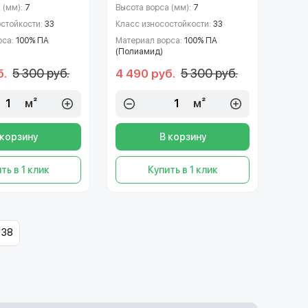
 (мм):
7
Высота ворса (мм):
7
остойкости:
33
Класс износостойкости:
33
рса:
100% ПА
Материал ворса:
100% ПА
(Полиамид)
5 300 руб.
5 300 руб.
б.
4 490 руб.
м²
м²
 корзину
В корзину
ть в 1 клик
Купить в 1 клик
38