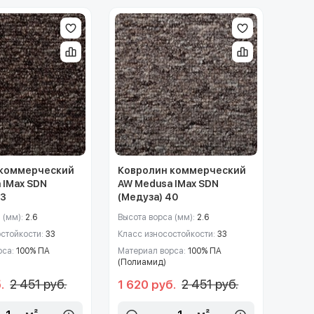
 коммерческий
Ковролин коммерческий
 IMax SDN
AW Medusa IMax SDN
43
(Медуза) 40
 (мм):
2.6
Высота ворса (мм):
2.6
остойкости:
33
Класс износостойкости:
33
рса:
100% ПА
Материал ворса:
100% ПА
(Полиамид)
2 451 руб.
2 451 руб.
.
1 620 руб.