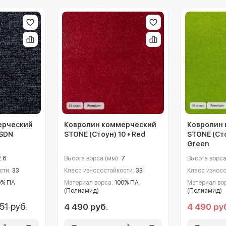
ерческий
Ковролин коммерческий
Ковролин
 SDN
STONE (Стоун) 10 • Red
STONE (Сто
Green
2.6
Высота ворса (мм):
7
Высота ворса
сти:
33
Класс износостойкости:
33
Класс износ
0% ПА
Материал ворса:
100% ПА
Материал во
(Полиамид)
(Полиамид)
51 руб.
4 490 руб.
4 490 ру