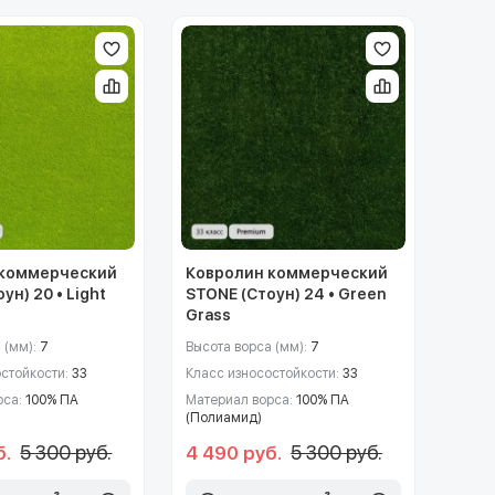
 коммерческий
Ковролин коммерческий
ун) 20 • Light
STONE (Стоун) 24 • Green
Grass
 (мм):
7
Высота ворса (мм):
7
остойкости:
33
Класс износостойкости:
33
рса:
100% ПА
Материал ворса:
100% ПА
(Полиамид)
5 300 руб.
5 300 руб.
б.
4 490 руб.