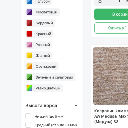
Голубой
Фиолетовый
В корзи
Бордовый
Купить в 1
Красный
Розовый
Желтый
Оранжевый
Зеленый и салатовый
Разноцветный
Высота ворса
Ковролин комм
AW Medusa IMax
Низкий (до 5 мм)
(Медуза) 33
Средний (от 5 до 10 мм)