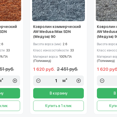
ерческий
Ковролин коммерческий
Ковролин
 SDN
AW Medusa IMax SDN
AW Medusa
(Медуза) 90
(Медуза) 
2.6
Высота ворса (мм):
2.6
Высота ворса
сти:
33
Класс износостойкости:
33
Класс износ
0% ПА
Материал ворса:
100% ПА
Материал во
(Полиамид)
(Полиамид)
51 руб.
2 451 руб.
1 620 руб.
1 620 руб
м²
м²
ну
В корзину
В
 клик
Купить в 1 клик
Купи