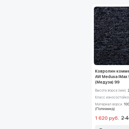
Ковролин комм
AW Medusa IMax
(Медуза) 99
Высота ворса (мм):
Класс износостойко
Материал ворса:
10
(Полиамид)
2 4
1 620 руб.