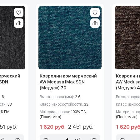
ерческий
Ковролин коммерческий
Ковролин
 SDN
AW Medusa IMax SDN
AW Medusa
(Медуза) 70
(Медуза) 
2.6
Высота ворса (мм):
2.6
Высота ворса
сти:
33
Класс износостойкости:
33
Класс износ
0% ПА
Материал ворса:
100% ПА
Материал во
(Полиамид)
(Полиамид)
51 руб.
2 451 руб.
1 620 руб.
1 620 руб