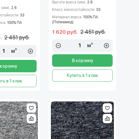
Высота ворса (мм):
2.6
 (мм):
2.6
Класс износостойкости:
33
остойкости:
33
Материал ворса:
100% ПА
(Полиамид)
рса:
100% ПА
2 451 руб.
1 620 руб.
2 451 руб.
.
м²
м²
В корзину
 корзину
Купить в 1 клик
ть в 1 клик