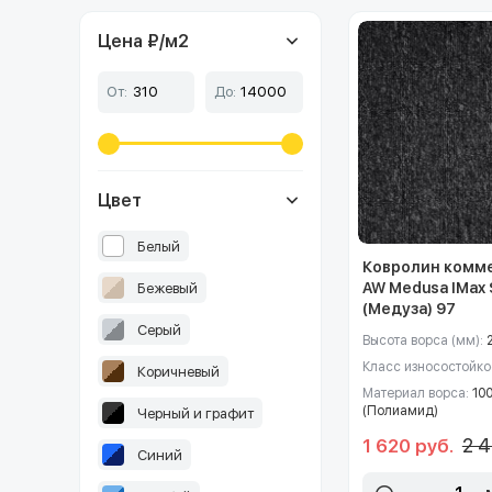
Цена ₽/м
2
От:
До:
Цвет
Белый
Ковролин комм
AW Medusa IMax
Бежевый
(Медуза) 97
Серый
Высота ворса (мм):
Класс износостойко
Коричневый
Материал ворса:
10
(Полиамид)
Черный и графит
2 4
1 620 руб.
Синий