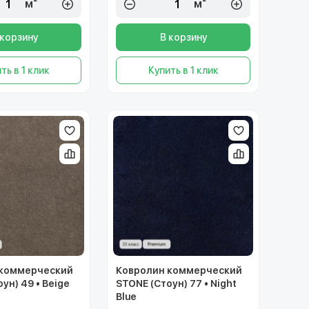
м²
м²
 корзину
В корзину
ть в 1 клик
Купить в 1 клик
 коммерческий
Ковролин коммерческий
ун) 49 • Beige
STONE (Стоун) 77 • Night
Blue