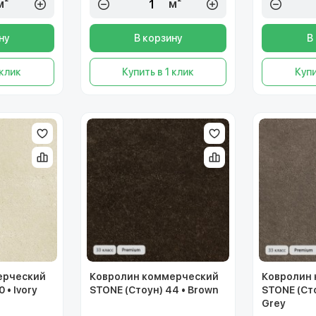
м²
м²
ну
В корзину
В
 клик
Купить в 1 клик
Купи
ерческий
Ковролин коммерческий
Ковролин
 • Ivory
STONE (Стоун) 44 • Brown
STONE (Сто
Grey