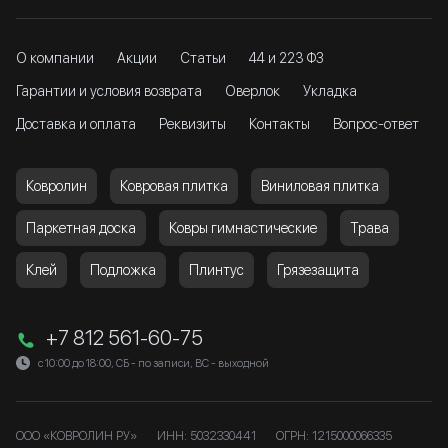
О компании
Акции
Статьи
44 и 223 ФЗ
Гарантии и условия возврата
Оверлок
Укладка
Доставка и оплата
Реквизиты
Контакты
Вопрос-ответ
Ковролин
Ковровая плитка
Виниловая плитка
Паркетная доска
Ковры гимнастические
Трава
Клей
Подложка
Плинтус
Грязезащита
+7 812 561-60-75
с 10:00 до 18:00, СБ - по записи, ВС - выходной
ООО «КОВРОЛИН РУ»
ИНН: 5032330441
ОГРН: 1215000066335