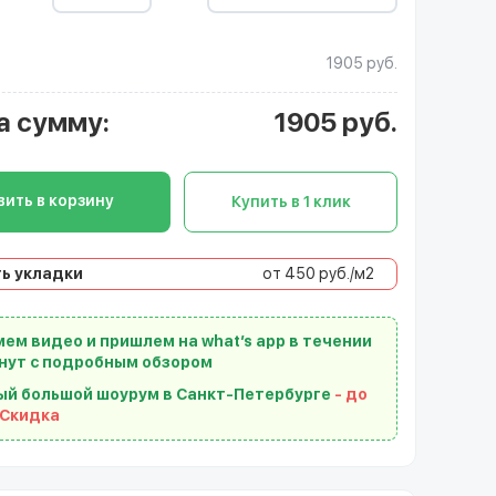
1905 руб.
а сумму
:
1905
руб.
ить в корзину
Купить в 1 клик
ь укладки
от 450 руб./м2
ем видео и пришлем на what’s app в течении
нут с подробным обзором
ый большой шоурум в Санкт-Петербурге
- до
 Скидка