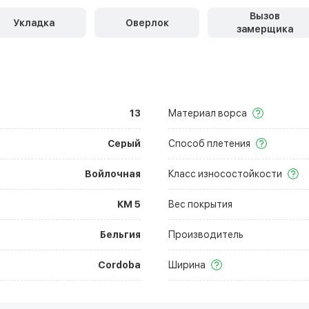
Вызов
Укладка
Оверлок
замерщика
13
Материал ворса
Серый
Способ плетения
Войлочная
Класс износостойкости
КМ 5
Вес покрытия
Бельгия
Производитель
Cordoba
Ширина