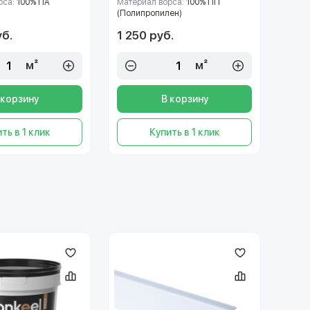
рса:
100% ПА
Материал ворса:
100% ПП
(Полипропилен)
уб.
1 250 руб.
м²
м²
 корзину
В корзину
ть в 1 клик
Купить в 1 клик