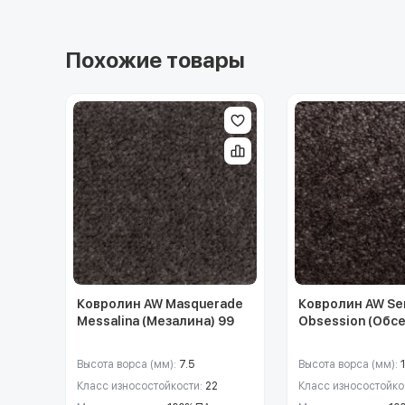
Похожие товары
Ковролин AW Masquerade
Ковролин AW Sen
Messalina (Мезалина) 99
Obsession (Обс
Высота ворса (мм):
7.5
Высота ворса (мм):
Класс износостойкости:
22
Класс износостойко