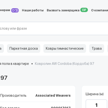
йнерам
Наши работы
Вызвать замерщика
О компан
а
Паркетная доска
Ковры гимнастические
Трава
 пола в квартире
Ковролин AW Cordoba (Кордоба) 97
 97
Ширина (м)
Производитель
Associated Weavers