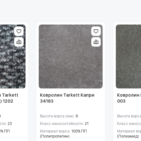
 Tarkett
Ковролин Tarkett Капри
Ковролин 
) 1202
34183
003
8
Высота ворса (мм):
9
Высота ворса
сти:
23
Класс износостойкости:
21
Класс износ
0% ПП
Материал ворса:
100% ПП
Материал во
(Полипропилен)
(Полиамид)