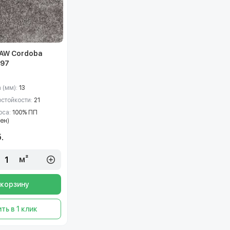
AW Cordoba
 97
 (мм):
13
остойкости:
21
рса:
100% ПП
ен)
.
м²
 корзину
ть в 1 клик