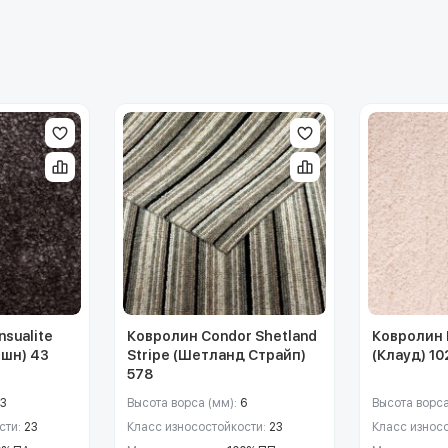
sualite
Ковролин Condor Shetland
Ковролин 
ешн) 43
Stripe (Шетланд Страйп)
(Клауд) 10
578
13
Высота ворса (мм):
6
Высота ворса
сти:
23
Класс износостойкости:
23
Класс износ