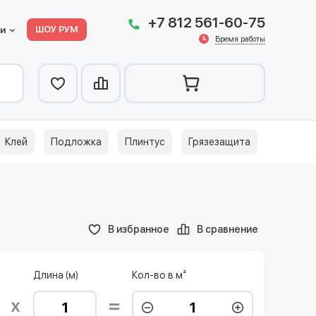
+7 812 561-60-75
ШОУ РУМ
ии
Время работы
Клей
Подложка
Плинтус
Грязезащита
В избранное
В сравнение
Длина (м)
Кол-во в м²