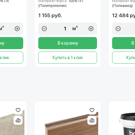
0% ПА
Материал ворса:
100% ПП
Материал во
(Полипропилен)
(Полиамид)
1 155 руб.
12 484 р
м²
м²
ну
В корзину
В
 клик
Купить в 1 клик
Купи