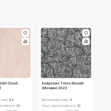
Edel Cloud
Ковролин Timzo Mosaik
2
(Мозаик) 9323
 (мм):
9.4
Высота ворса (мм):
4
остойкости:
23
Класс износостойкости:
23