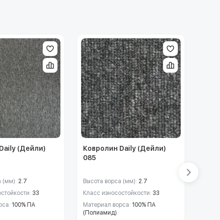
Daily (Дейли)
Ковролин Daily (Дейли)
Ковр
085
 (мм):
2.7
Высота ворса (мм):
2.7
Высот
остойкости:
33
Класс износостойкости:
33
Класс
рса:
100% ПА
Материал ворса:
100% ПА
Матер
(Полиамид)
(Поли