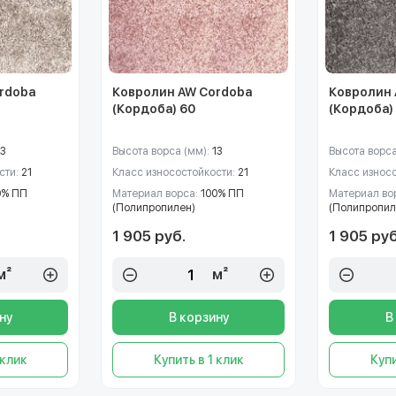
rdoba
Ковролин AW Cordoba
Ковролин 
(Кордоба) 60
(Кордоба)
13
Высота ворса (мм):
13
Высота ворса
сти:
21
Класс износостойкости:
21
Класс износ
0% ПП
Материал ворса:
100% ПП
Материал во
(Полипропилен)
(Полипропил
1 905 руб.
1 905 руб
м²
м²
ну
В корзину
В
 клик
Купить в 1 клик
Купи