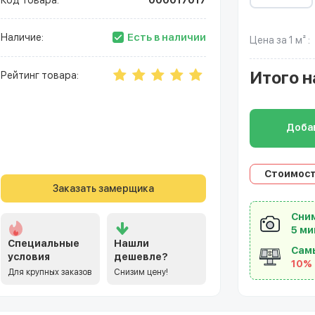
Код товара:
000017017
Есть в наличии
Наличие:
Цена за 1 м² :
Итого
н
Рейтинг товара:
Добав
Стоимост
Заказать замерщика
Сним
5 ми
Специальные
Нашли
Сам
условия
дешевле?
10%
Для крупных заказов
Снизим цену!