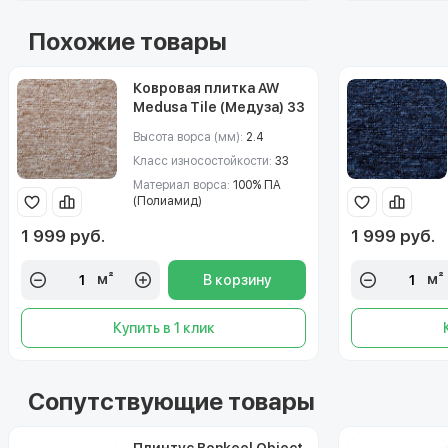
Похожие товары
Ковровая плитка AW
Medusa Tile (Медуза) 33
Высота ворса (мм):
2.4
Класс износостойкости:
33
Материал ворса:
100% ПА
(Полиамид)
1 999 руб.
1 999 руб.
м²
м²
В корзину
Купить в 1 клик
Сопутствующие товары
Плинтус Bonkeel Object