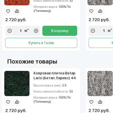
Класс износостойкости:
33
Материал ворса:
100% ПА
(Полиамид)
2 720 руб.
2 720 руб.
м²
м²
В корзину
Купить в 1 клик
Похожие товары
Ковровая плитка Betap
Larix (Бетап Ларикс) 44
Высота ворса (мм):
3.5
Класс износостойкости:
33
Материал ворса:
100% ПА
(Полиамид)
2 720 руб.
2 720 руб.