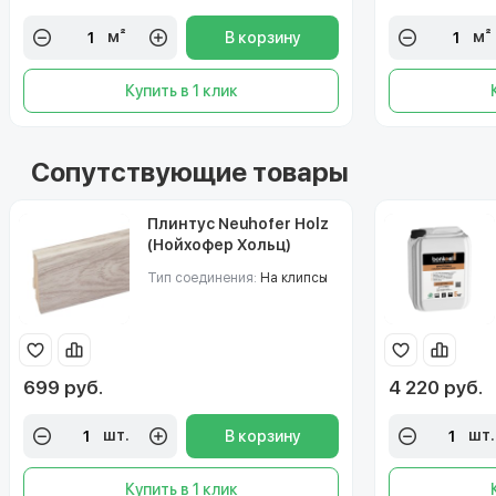
м²
м²
В корзину
Купить в 1 клик
Сопутствующие товары
Плинтус Neuhofer Holz
(Нойхофер Хольц)
715505-K0210L-EXEI135
Тип соединения:
На клипсы
699 руб.
4 220 руб.
шт.
шт.
В корзину
Купить в 1 клик