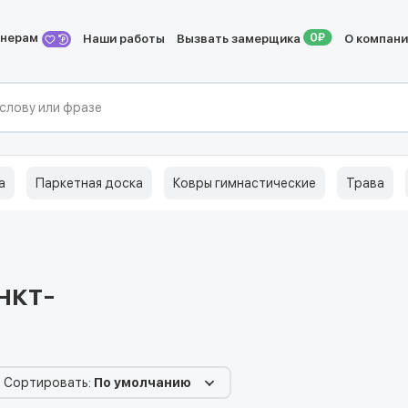
йнерам
Наши работы
Вызвать замерщика
О компан
а
Паркетная доска
Ковры гимнастические
Трава
нкт-
Сортировать:
По умолчанию