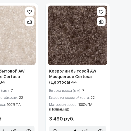
бытовой AW
Ковролин бытовой AW
e Certosa
Masquerade Certosa
 34
(Цертоса) 44
 (мм):
7
Высота ворса (мм):
7
остойкости:
22
Класс износостойкости:
22
рса:
100% ПА
Материал ворса:
100% ПА
(Полиамид)
б.
3 490 руб.