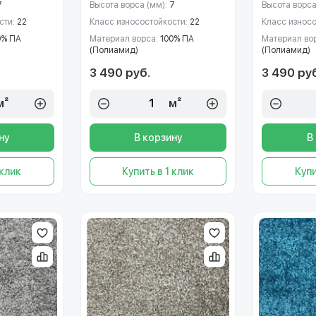
7
Высота ворса (мм):
7
Высота ворса
сти:
22
Класс износостойкости:
22
Класс износ
0% ПА
Материал ворса:
100% ПА
Материал во
(Полиамид)
(Полиамид)
3 490 руб.
3 490 ру
м²
м²
ну
В корзину
В
 клик
Купить в 1 клик
Купи