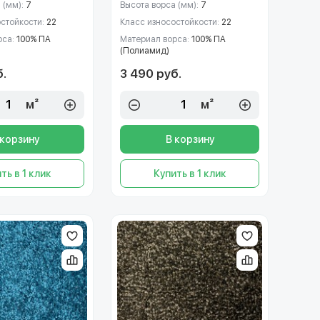
 (мм):
7
Высота ворса (мм):
7
остойкости:
22
Класс износостойкости:
22
рса:
100% ПА
Материал ворса:
100% ПА
(Полиамид)
б.
3 490 руб.
м²
м²
 корзину
В корзину
ть в 1 клик
Купить в 1 клик