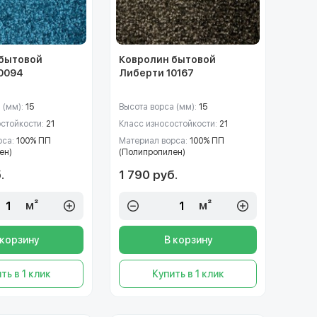
 бытовой
Ковролин бытовой
0094
Либерти 10167
 (мм):
15
Высота ворса (мм):
15
остойкости:
21
Класс износостойкости:
21
рса:
100% ПП
Материал ворса:
100% ПП
ен)
(Полипропилен)
.
1 790 руб.
м²
м²
 корзину
В корзину
ть в 1 клик
Купить в 1 клик