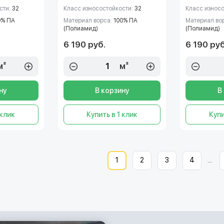
сти:
32
Класс износостойкости:
32
Класс износ
0% ПА
Материал ворса:
100% ПА
Материал во
(Полиамид)
(Полиамид)
6 190 руб.
6 190 руб
м²
м²
ну
В корзину
В
 клик
Купить в 1 клик
Купи
1
2
3
4
...