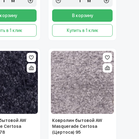
м²
м²
 корзину
В корзину
ть в 1 клик
Купить в 1 клик
бытовой AW
Ковролин бытовой AW
e Certosa
Masquerade Certosa
 78
(Цертоса) 95