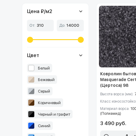
Цена ₽/м
2
От:
До:
Цвет
Белый
Ковролин быто
Masquerade Cer
Бежевый
(Цертоса) 98
Серый
Высота ворса (мм):
Класс износостойко
Коричневый
Материал ворса:
10
(Полиамид)
Черный и графит
3 490 руб.
Синий