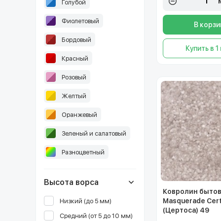
Голубой
Фиолетовый
В корзи
Бордовый
Купить в 1
Красный
Розовый
Желтый
Оранжевый
Зеленый и салатовый
Разноцветный
Высота ворса
Ковролин быто
Masquerade Cer
Низкий (до 5 мм)
(Цертоса) 49
Средний (от 5 до 10 мм)