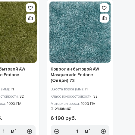
бытовой AW
Ковролин бытовой AW
e Fedone
Masquerade Fedone
1
(Федон) 73
 (мм):
11
Высота ворса (мм):
11
остойкости:
32
Класс износостойкости:
32
рса:
100% ПА
Материал ворса:
100% ПА
(Полиамид)
.
6 190 руб.
м²
м²