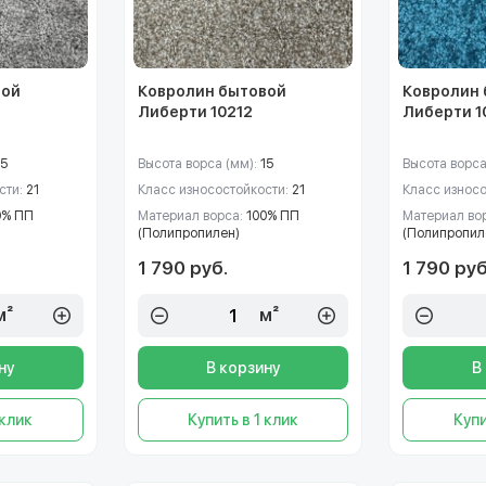
вой
Ковролин бытовой
Ковролин
Либерти 10212
Либерти 1
15
Высота ворса (мм):
15
Высота ворса
сти:
21
Класс износостойкости:
21
Класс износ
0% ПП
Материал ворса:
100% ПП
Материал во
(Полипропилен)
(Полипропил
1 790 руб.
1 790 руб
м²
м²
ну
В корзину
В
 клик
Купить в 1 клик
Купи