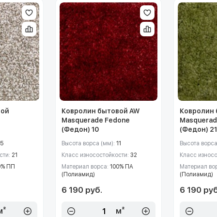
вой
Ковролин бытовой AW
Ковролин 
Masquerade Fedone
Masquerad
(Федон) 10
(Федон) 2
15
Высота ворса (мм):
11
Высота ворса
сти:
21
Класс износостойкости:
32
Класс износ
0% ПП
Материал ворса:
100% ПА
Материал во
(Полиамид)
(Полиамид)
6 190 руб.
6 190 руб
м²
м²