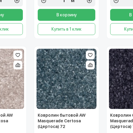
м²
м²
ну
В корзину
В
 клик
Купить в 1 клик
Купи
вой AW
Ковролин бытовой AW
Ковролин 
tosa
Masquerade Certosa
Masquerad
(Цертоса) 72
(Цертоса)