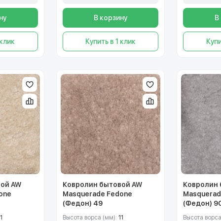
ну
В корзину
В
 клик
Купить в 1 клик
Купи
вой AW
Ковролин бытовой AW
Ковролин 
one
Masquerade Fedone
Masquerad
(Федон) 49
(Федон) 9
1
Высота ворса (мм):
11
Высота ворса