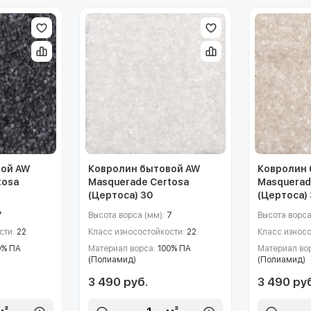
вой AW
Ковролин бытовой AW
Ковролин 
tosa
Masquerade Certosa
Masquerad
(Цертоса) 30
(Цертоса)
7
Высота ворса (мм):
7
Высота ворса
сти:
22
Класс износостойкости:
22
Класс износ
0% ПА
Материал ворса:
100% ПА
Материал во
(Полиамид)
(Полиамид)
3 490 руб.
3 490 ру