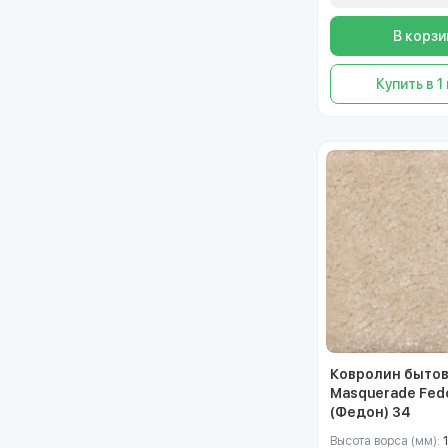
В корзи
Купить в 1
Ковролин быто
Masquerade Fed
(Федон) 34
Высота ворса (мм):
1