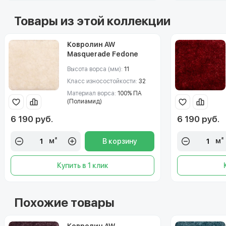
Товары из этой коллекции
Ковролин AW
Masquerade Fedone
(Федон) 05
Высота ворса (мм):
11
Класс износостойкости:
32
Материал ворса:
100% ПА
(Полиамид)
6 190 руб.
6 190 руб.
м²
м²
В корзину
Купить в 1 клик
Похожие товары
Ковролин AW