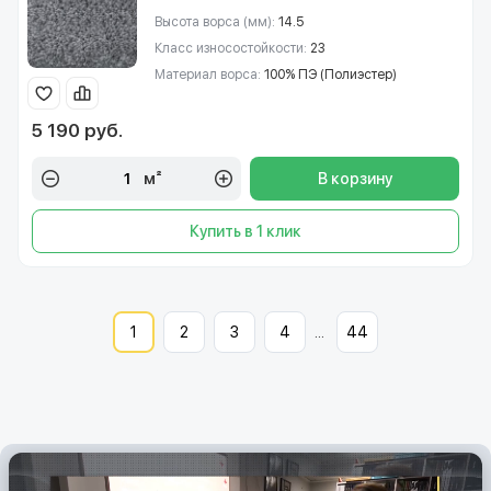
Высота ворса (мм):
14.5
Класс износостойкости:
23
Материал ворса:
100% ПЭ (Полиэстер)
5 190 руб.
м²
В корзину
Купить в 1 клик
1
2
3
4
...
44