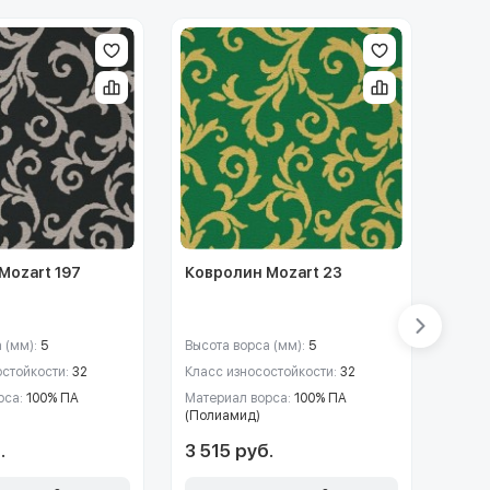
Mozart 197
Ковролин Mozart 23
Ковр
 (мм):
5
Высота ворса (мм):
5
Высот
остойкости:
32
Класс износостойкости:
32
Класс
рса:
100% ПА
Материал ворса:
100% ПА
Матер
(Полиамид)
(Пол
.
3 515 руб.
3 51