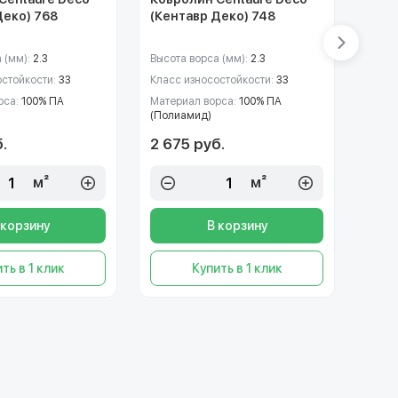
Деко) 768
(Кентавр Деко) 748
(Кен
 (мм):
2.3
Высота ворса (мм):
2.3
Высот
остойкости:
33
Класс износостойкости:
33
Класс
рса:
100% ПА
Материал ворса:
100% ПА
Матер
(Полиамид)
(Пол
.
2 675 руб.
2 67
м²
м²
 корзину
В корзину
ть в 1 клик
Купить в 1 клик