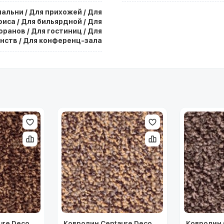
пальни / Для прихожей / Для
фиса / Для бильярдной / Для
оранов / Для гостиниц / Для
нств / Для конференц-зала
ure Deco
Ковролин Centaure Deco
Ковролин 