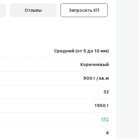
Отзывы
Запросить КП
Средний (от 5 до 10 мм)
Коричневый
900 г / кв.м
32
1950 г
ITC
4