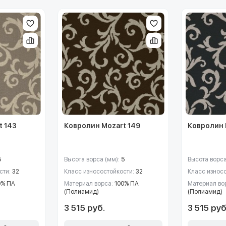
t 143
Ковролин Mozart 149
Ковролин 
5
Высота ворса (мм):
5
Высота ворса
сти:
32
Класс износостойкости:
32
Класс износ
0% ПА
Материал ворса:
100% ПА
Материал во
(Полиамид)
(Полиамид)
3 515 руб.
3 515 руб