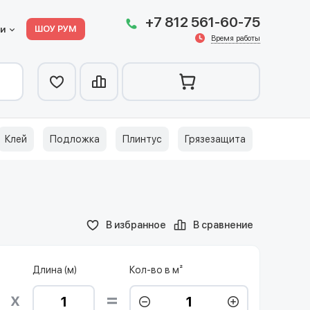
+7 812 561-60-75
ШОУ РУМ
ии
Время работы
Клей
Подложка
Плинтус
Грязезащита
В избранное
В сравнение
Длина (м)
Кол-во в м²