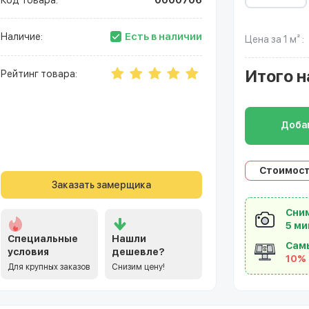
Код товара:
0000706
Есть в наличии
Наличие:
Цена за 1 м² :
Итого
н
Рейтинг товара:
Добав
Стоимост
Заказать замерщика
Сним
5 ми
Специальные
Нашли
Сам
условия
дешевле?
10%
Для крупных заказов
Снизим цену!