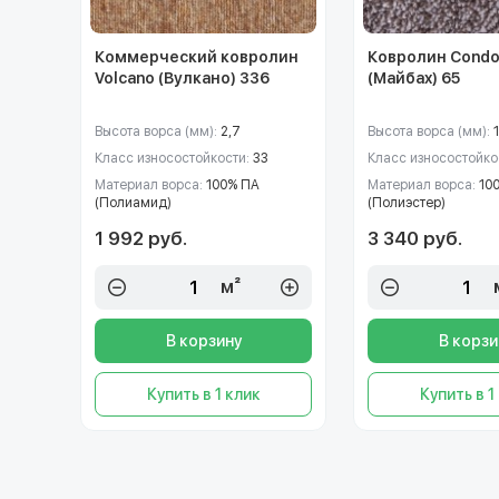
Коммерческий ковролин
Ковролин Condo
Volcano (Вулкано) 336
(Майбах) 65
Высота ворса (мм):
2,7
Высота ворса (мм):
Класс износостойкости:
33
Класс износостойко
Материал ворса:
100% ПА
Материал ворса:
10
(Полиамид)
(Полиэстер)
1 992 руб.
3 340 руб.
м²
В корзину
В корзи
Купить в 1 клик
Купить в 1