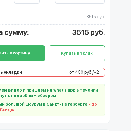
3515 руб.
а сумму
:
3515
руб.
ить в корзину
Купить в 1 клик
ь укладки
от 450 руб./м2
ем видео и пришлем на what’s app в течении
нут с подробным обзором
ый большой шоурум в Санкт-Петербурге
- до
 Скидка