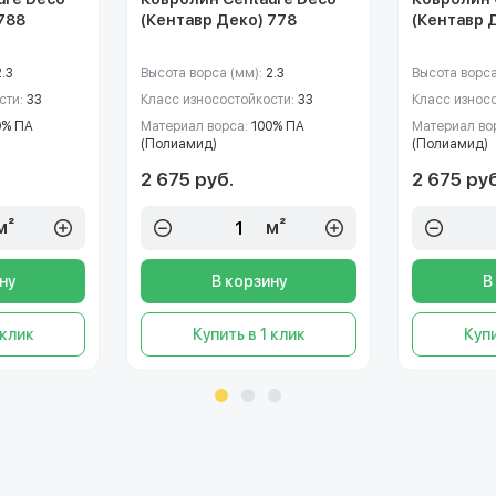
788
(Кентавр Деко) 778
(Кентавр 
2.3
Высота ворса (мм):
2.3
Высота ворса
сти:
33
Класс износостойкости:
33
Класс износ
0% ПА
Материал ворса:
100% ПА
Материал во
(Полиамид)
(Полиамид)
2 675 руб.
2 675 руб
м²
м²
ну
В корзину
В
 клик
Купить в 1 клик
Купи