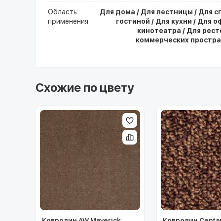
Область
Для дома / Для лестницы / Для с
применения
гостиной / Для кухни / Для о
кинотеатра / Для рест
коммерческих простра
Схожие по цвету
Ковролин AW Maverick
Ковролин Centa