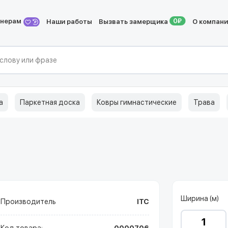
йнерам
Наши работы
Вызвать замерщика
О компан
а
Паркетная доска
Ковры гимнастические
Трава
Ширина (м)
Производитель
ITC