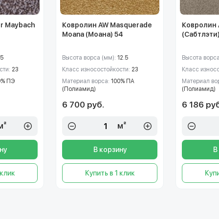
r Maybach
Ковролин AW Masquerade
Ковролин 
Moana (Моана) 54
(Сабтлэти
15
Высота ворса (мм):
12.5
Высота ворса
сти:
23
Класс износостойкости:
23
Класс износ
0% ПЭ
Материал ворса:
100% ПА
Материал во
(Полиамид)
(Полиамид)
6 700 руб.
6 186 руб
м²
м²
ну
В корзину
В
 клик
Купить в 1 клик
Купи