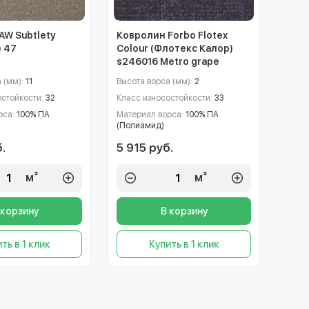
AW Subtlety
Ковролин Forbo Flotex
) 47
Colour (Флотекс Калор)
s246016 Metro grape
 (мм):
11
Высота ворса (мм):
2
остойкости:
32
Класс износостойкости:
33
рса:
100% ПА
Материал ворса:
100% ПА
(Полиамид)
.
5 915 руб.
м²
м²
 корзину
В корзину
ть в 1 клик
Купить в 1 клик