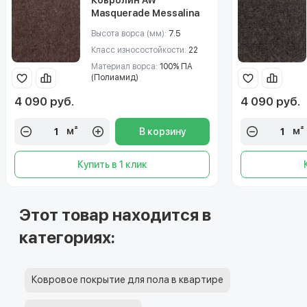
Masquerade Messalina
(Мезалина) 44
Высота ворса (мм):
7.5
Класс износостойкости:
22
Материал ворса:
100% ПА
(Полиамид)
4 090 руб.
4 090 руб.
м²
м²
В корзину
Купить в 1 клик
Этот товар находится в
категориях:
Ковровое покрытие для пола в квартире