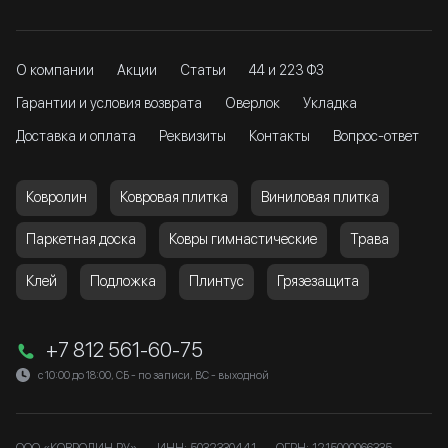
О компании
Акции
Статьи
44 и 223 ФЗ
Гарантии и условия возврата
Оверлок
Укладка
Доставка и оплата
Реквизиты
Контакты
Вопрос-ответ
Ковролин
Ковровая плитка
Виниловая плитка
Паркетная доска
Ковры гимнастические
Трава
Клей
Подложка
Плинтус
Грязезащита
+7 812 561-60-75
с 10:00 до 18:00, СБ - по записи, ВС - выходной
ООО «КОВРОЛИН РУ»
ИНН: 5032330441
ОГРН: 1215000066335