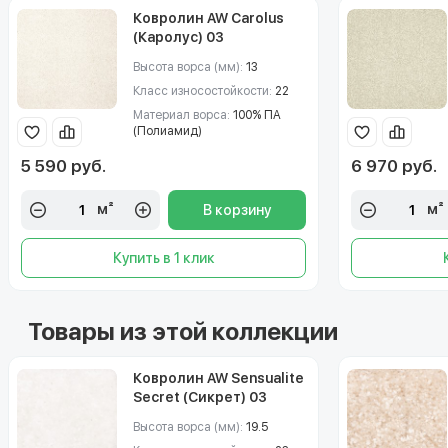
Ковролин AW Carolus
(Каролус) 03
Высота ворса (мм):
13
Класс износостойкости:
22
Материал ворса:
100% ПА
(Полиамид)
5 590 руб.
6 970 руб.
м²
м²
В корзину
Купить в 1 клик
Товары из этой коллекции
Ковролин AW Sensualite
Secret (Сикрет) 03
Высота ворса (мм):
19.5