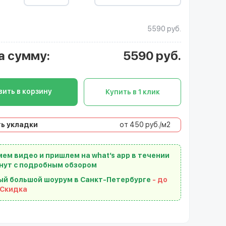
5590 руб.
а сумму
:
5590
руб.
ить в корзину
Купить в 1 клик
ь укладки
от 450 руб./м2
ем видео и пришлем на what’s app в течении
нут с подробным обзором
ый большой шоурум в Санкт-Петербурге
- до
 Скидка