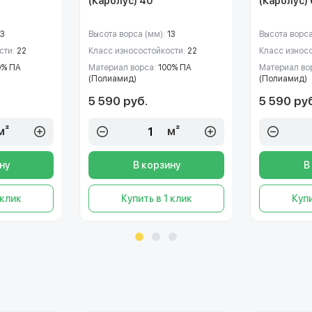
(Каролус) 40
(Каролус) 
13
Высота ворса (мм):
13
Высота ворса
сти:
22
Класс износостойкости:
22
Класс износ
0% ПА
Материал ворса:
100% ПА
Материал во
(Полиамид)
(Полиамид)
5 590 руб.
5 590 ру
м²
м²
ну
В корзину
В
 клик
Купить в 1 клик
Купи