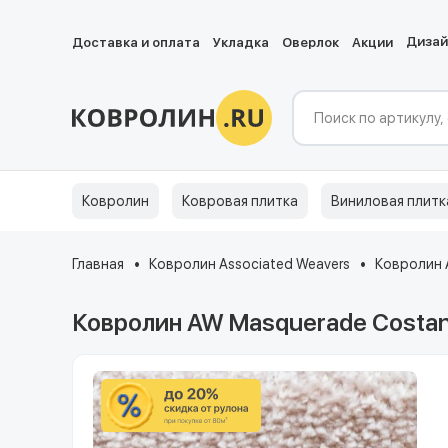
Диза
Доставка и оплата
Укладка
Оверлок
Акции
Ковролин
Ковровая плитка
Виниловая плитк
Главная
Ковролин Associated Weavers
Ковролин 
Ковролин AW Masquerade Costanz