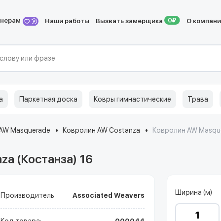
йнерам
Наши работы
Вызвать замерщика
О компан
а
Паркетная доска
Ковры гимнастические
Трава
AW Masquerade
Ковролин AW Costanza
Ковролин AW Masque
a (Костанза) 16
Ширина (м)
Производитель
Associated Weavers