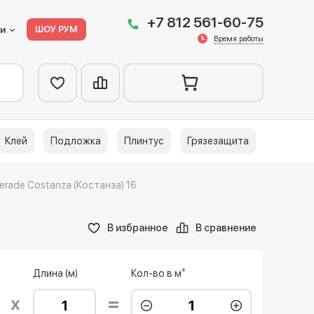
+7 812 561-60-75
ШОУ РУМ
ии
Время работы
Клей
Подложка
Плинтус
Грязезащита
rade Costanza (Костанза) 16
В избранное
В сравнение
Длина (м)
Кол-во в м²