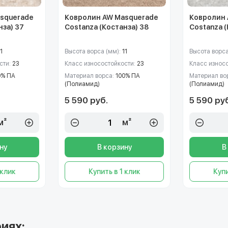
squerade
Ковролин AW Masquerade
Ковролин 
нза) 37
Costanza (Костанза) 38
Costanza (
1
Высота ворса (мм):
11
Высота ворса
сти:
23
Класс износостойкости:
23
Класс износ
0% ПА
Материал ворса:
100% ПА
Материал во
(Полиамид)
(Полиамид)
5 590 руб.
5 590 ру
м²
м²
ну
В корзину
В
 клик
Купить в 1 клик
Купи
иях: