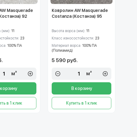
AW Masquerade
Ковролин AW Masquerade
Костанза) 92
Costanza (Костанза) 95
 (мм):
11
Высота ворса (мм):
11
остойкости:
23
Класс износостойкости:
23
рса:
100% ПА
Материал ворса:
100% ПА
(Полиамид)
б.
5 590 руб.
м²
м²
 корзину
В корзину
ть в 1 клик
Купить в 1 клик