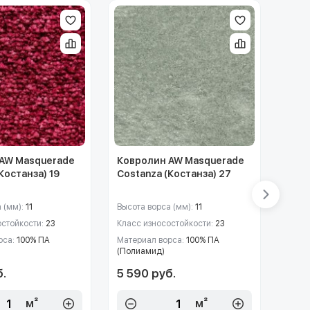
AW Masquerade
Ковролин AW Masquerade
Ковр
Костанза) 19
Costanza (Костанза) 27
Cost
 (мм):
11
Высота ворса (мм):
11
Высот
остойкости:
23
Класс износостойкости:
23
Класс
рса:
100% ПА
Материал ворса:
100% ПА
Матер
(Полиамид)
(Пол
б.
5 590 руб.
5 59
м²
м²