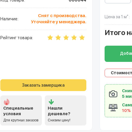
Код товара:
000044
Снят с производства.
Цена за 1 м² :
Наличие:
Уточняйте у менеджера.
Итого
н
Рейтинг товара:
Добав
Стоимост
Заказать замерщика
Сним
5 ми
Сам
Специальные
Нашли
10%
условия
дешевле?
Для крупных заказов
Снизим цену!