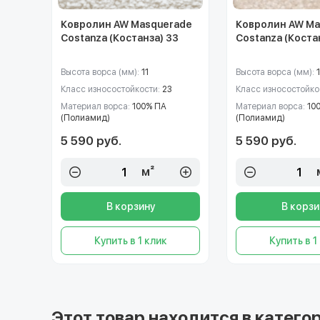
Ковролин AW Masquerade
Ковролин AW Ma
Costanza (Костанза) 33
Costanza (Коста
Высота ворса (мм):
11
Высота ворса (мм):
1
Класс износостойкости:
23
Класс износостойко
Материал ворса:
100% ПА
Материал ворса:
10
(Полиамид)
(Полиамид)
5 590 руб.
5 590 руб.
м²
В корзину
В корзи
Купить в 1 клик
Купить в 1
Этот товар находится в категор