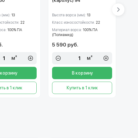
60
(Каролус) 94
(Бал
 (мм):
13
Высота ворса (мм):
13
Высот
остойкости:
22
Класс износостойкости:
22
Класс
рса:
100% ПА
Материал ворса:
100% ПА
Матер
(Полиамид)
(Пол
б.
5 590 руб.
5 47
м²
м²
 корзину
В корзину
ть в 1 клик
Купить в 1 клик