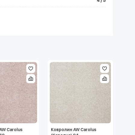
4 / 5
AW Carolus
Ковролин AW Carolus
Ковр