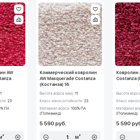
ин AW
Коммерческий ковролин
Ковролин 
tanza
AW Masquerade Costanza
Costanza (
(Костанза) 16
1
Высота ворса (мм):
11
Высота ворса
сти:
23
Класс износостойкости:
23
Класс износ
0% ПА
Материал ворса:
100% ПА
Материал во
(Полиамид)
(Полиамид)
5 590 руб.
5 590 ру
м²
м²