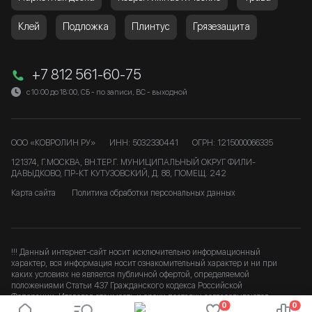
Клей
Подложка
Плинтус
Грязезащита
+7 812 561-60-75
с 10:00 до 18:00, СБ - по записи, ВС - выходной
ООО «КОВРОЛИН РУ»
ИНН: 5032330441
ОГРН: 1215000066335
121374, Г.МОСКВА, ВН.ТЕР.Г. МУНИЦИПАЛЬНЫЙ ОКРУГ ФИЛИ-
ДАВЫДКОВО, ПР-КТ КУТУЗОВСКИЙ, Д. 88, ПОМЕЩ. 242
Карта сайта
Политика обработки персональных данных
!!! Данный интернет-сайт носит исключительно информационный
характер, вся информация носит ознакомительный характер и ни при
каких условиях не является публичной офертой, определяемой
положениями Статьи 437 Гражданского кодекса Российской
Федерации. Итоговая стоимость и сроки доставки согласовываются
0
0
после подтверждения заказа. b